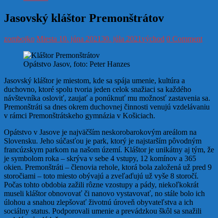
Jasovský kláštor Premonštrátov
zombojko
Miesta
10. júna 2021
30. júla 2021
východ
0 Comment
Opátstvo Jasov, foto: Peter Hanzes
Jasovský kláštor je miestom, kde sa spája umenie, kultúra a
duchovno, ktoré spolu tvoria jeden celok snažiaci sa každého
návštevníka osloviť, zaujať a ponúknuť mu možnosť zastavenia sa.
Premonštráti sa dnes okrem duchovnej činnosti venujú vzdelávaniu
v rámci Premonštrátskeho gymnázia v Košiciach.
Opátstvo v Jasove je najväčším neskorobarokovým areálom na
Slovensku. Jeho súčasťou je park, ktorý je najstarším pôvodným
francúzskym parkom na našom území. Kláštor je unikátny aj tým, že
je symbolom roka – skrýva v sebe 4 vstupy, 12 komínov a 365
okien. Premonštráti – členovia rehole, ktorá bola založená už pred 9
storočiami – toto miesto obývajú a zveľaďujú už vyše 8 storočí.
Počas tohto obdobia zažili rôzne vzostupy a pády, niekoľkokrát
museli kláštor obnovovať či nanovo vystavovať, no stále bolo ich
úlohou a snahou zlepšovať životnú úroveň obyvateľstva a ich
sociálny status. Podporovali umenie a prevádzkou škôl sa snažili