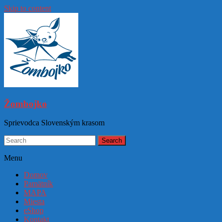
Skip to content
Žombojko
Sprievodca Slovenským krasom
Menu
Domov
Pamätník
MAPA
Miesta
eShop
Kontakt