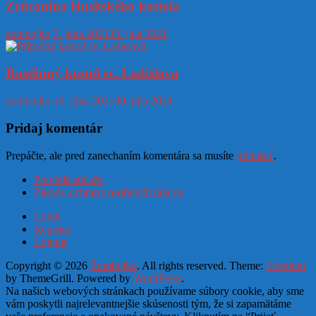
Zrúcanina Husitského kostola
zombojko
7. júna 2021
30. júla 2021
Rastlinný kostol sv. Ladislava
zombojko
10. júna 2021
30. júla 2021
Pridaj komentár
Prepáčte, ale pred zanechaním komentára sa musíte
prihlásiť
.
Pravidlá súťaže
Zásady ochrany osobných údajov
Login
Register
Logout
Copyright © 2026
Žombojko
. All rights reserved. Theme:
Freedom
by ThemeGrill. Powered by
WordPress
.
Na našich webových stránkach používame súbory cookie, aby sme
vám poskytli najrelevantnejšie skúsenosti tým, že si zapamätáme