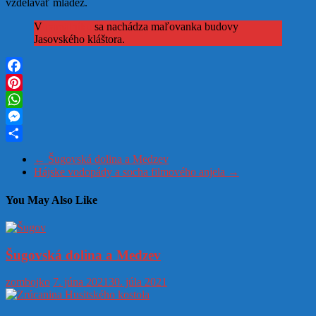
vzdelávať mládež.
V
pamätníku
sa nachádza maľovanka budovy
Jasovského kláštora.
Facebook
Pinterest
WhatsApp
Messenger
Share
←
Šugovská dolina a Medzev
Hájske vodopády a socha filmového anjela
→
You May Also Like
Šugovská dolina a Medzev
zombojko
7. júna 2021
30. júla 2021